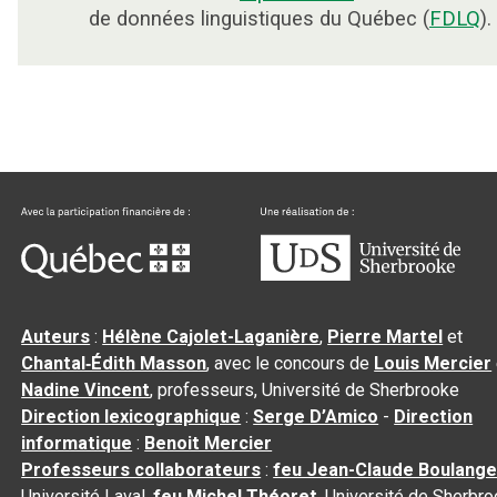
de données linguistiques du Québec (
FDLQ
).
Auteurs
:
Hélène Cajolet-Laganière
,
Pierre Martel
et
Chantal‑Édith Masson
, avec le concours de
Louis Mercier
Nadine Vincent
, professeurs, Université de Sherbrooke
Direction lexicographique
:
Serge D’Amico
-
Direction
informatique
:
Benoit Mercier
Professeurs collaborateurs
:
feu Jean-Claude Boulange
Université Laval,
feu Michel Théoret
, Université de Sherbr