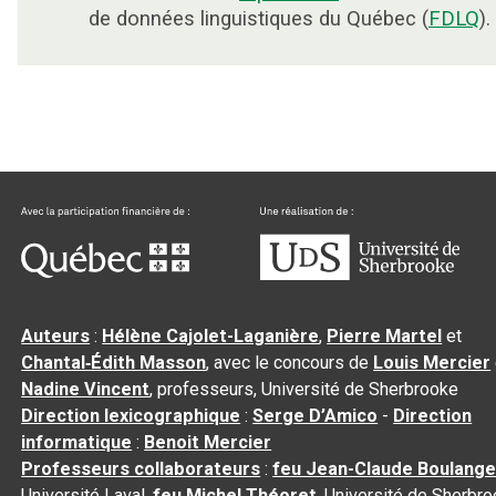
de données linguistiques du Québec (
FDLQ
).
Auteurs
:
Hélène Cajolet-Laganière
,
Pierre Martel
et
Chantal‑Édith Masson
, avec le concours de
Louis Mercier
Nadine Vincent
, professeurs, Université de Sherbrooke
Direction lexicographique
:
Serge D’Amico
-
Direction
informatique
:
Benoit Mercier
Professeurs collaborateurs
:
feu Jean-Claude Boulange
Université Laval,
feu Michel Théoret
, Université de Sherbr