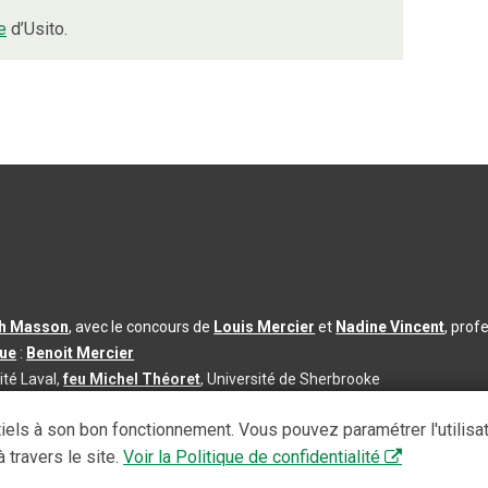
e
d’Usito.
th Masson
, avec le concours de
Louis Mercier
et
Nadine Vincent
, prof
que
:
Benoit Mercier
ité Laval,
feu Michel Théoret
, Université de Sherbrooke
s d’utilisation
|
Paramètres des témoins
iels à son bon fonctionnement. Vous pouvez paramétrer l'utilisa
se à jour du contenu :
2026-08-03
 travers le site.
Voir la Politique de confidentialité