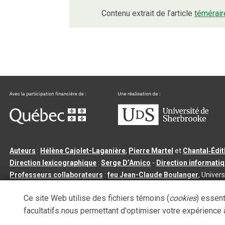
Contenu extrait de l’article
témérair
Auteurs
:
Hélène Cajolet-Laganière
,
Pierre Martel
et
Chantal‑Édi
Direction lexicographique
:
Serge D’Amico
-
Direction informati
Professeurs collaborateurs
:
feu Jean-Claude Boulanger
, Univers
Qu’est-ce que le dictionnaire Usito ?
|
Contactez-nous
|
Condition
Ce site Web utilise des fichiers témoins (
cookies
) essent
Tous droits réservés
©
Université de Sherbrooke |
3.2.2
- Dernière mi
facultatifs nous permettant d'optimiser votre expérience à