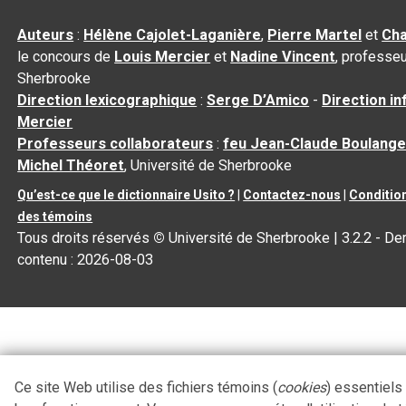
Auteurs
:
Hélène Cajolet-Laganière
,
Pierre Martel
et
Cha
le concours de
Louis Mercier
et
Nadine Vincent
, professeu
Sherbrooke
Direction lexicographique
:
Serge D’Amico
-
Direction i
Mercier
Professeurs collaborateurs
:
feu Jean-Claude Boulange
Michel Théoret
, Université de Sherbrooke
Qu’est-ce que le dictionnaire Usito ?
|
Contactez-nous
|
Condition
des témoins
Tous droits réservés
©
Université de Sherbrooke |
3.2.2
- Der
contenu :
2026-08-03
Ce site Web utilise des fichiers témoins (
cookies
) essentiels