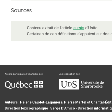
Sources
Contenu extrait de l’article
sursis
d’Usito.
Certaines de ces définitions s’appuient sur de
Auteurs
:
Hélène Cajolet-Laganière
,
Pierre Martel
et
Chantal‑Édi
Direction lexicographique
:
Serge D’Amico
-
Direction informati