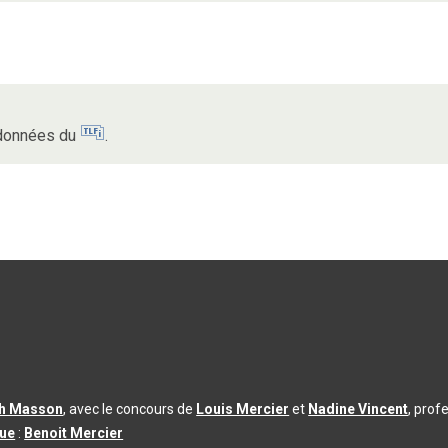
s données du
.
th Masson
, avec le concours de
Louis Mercier
et
Nadine Vincent
, prof
que
:
Benoit Mercier