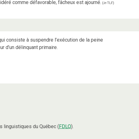
sidéré comme défavorable, fâcheux est ajourné.
(
in
TLF
)
i consiste à suspendre l’exécution de la peine
 d’un délinquant primaire.
 linguistiques du Québec (
FDLQ
).