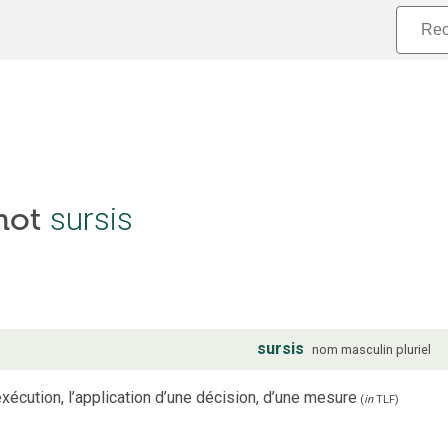
 mot
sursis
sursis
nom
masculin
pluriel
écution, l’application d’une décision, d’une mesure
(
in
TLF
)