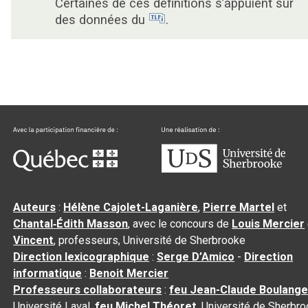
Certaines de ces définitions s’appuient sur
des données du
.
Auteurs
:
Hélène Cajolet-Laganière
,
Pierre Martel
et
Chantal‑Édith Masson
, avec le concours de
Louis Mercier
Vincent
, professeurs, Université de Sherbrooke
Direction lexicographique
:
Serge D’Amico
-
Direction
informatique
:
Benoit Mercier
Professeurs collaborateurs
:
feu Jean-Claude Boulange
Université Laval,
feu Michel Théoret
, Université de Sherbr