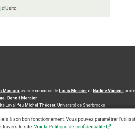
i
d’Usito.
th Masson
, avec le concours de
Louis Mercier
et
Nadine Vincent
, prof
que
:
Benoit Mercier
ité Laval,
feu Michel Théoret
, Université de Sherbrooke
s d’utilisation
|
Paramètres des témoins
iels à son bon fonctionnement. Vous pouvez paramétrer l'utilisa
se à jour du contenu :
2026-08-03
 travers le site.
Voir la Politique de confidentialité