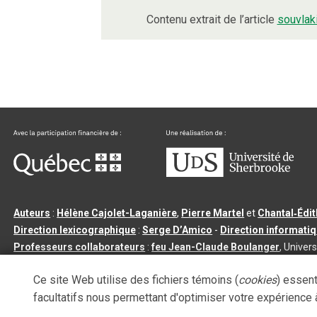
Contenu extrait de l’article
souvlak
Auteurs
:
Hélène Cajolet-Laganière
,
Pierre Martel
et
Chantal‑Édi
Direction lexicographique
:
Serge D’Amico
-
Direction informati
Professeurs collaborateurs
:
feu Jean-Claude Boulanger
, Univers
Qu’est-ce que le dictionnaire Usito ?
|
Contactez-nous
|
Condition
Ce site Web utilise des fichiers témoins (
cookies
) essent
Tous droits réservés
©
Université de Sherbrooke |
3.2.2
- Dernière mi
facultatifs nous permettant d'optimiser votre expérience à