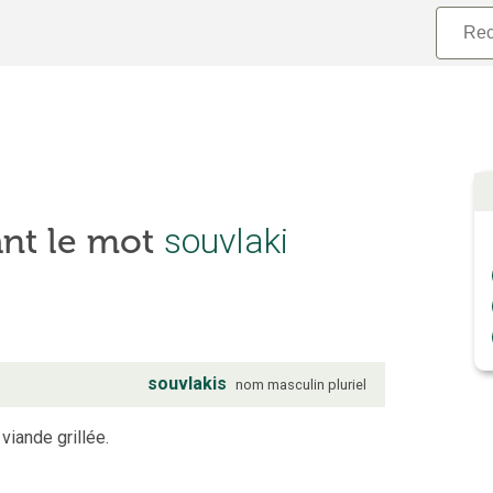
ant le mot
souvlaki
souvlakis
nom
masculin
pluriel
viande grillée.