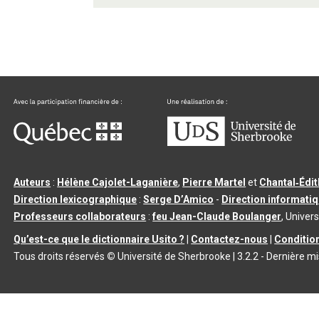
Auteurs
:
Hélène Cajolet-Laganière
,
Pierre Martel
et
Chantal‑Édi
Direction lexicographique
:
Serge D’Amico
-
Direction informati
Professeurs collaborateurs
:
feu Jean-Claude Boulanger
, Univers
Qu’est-ce que le dictionnaire Usito ?
|
Contactez-nous
|
Condition
Tous droits réservés
©
Université de Sherbrooke |
3.2.2
- Dernière mi