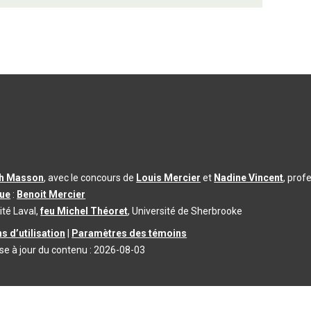
th Masson
, avec le concours de
Louis Mercier
et
Nadine Vincent
, prof
que
:
Benoit Mercier
ité Laval,
feu Michel Théoret
, Université de Sherbrooke
s d’utilisation
|
Paramètres des témoins
se à jour du contenu :
2026-08-03