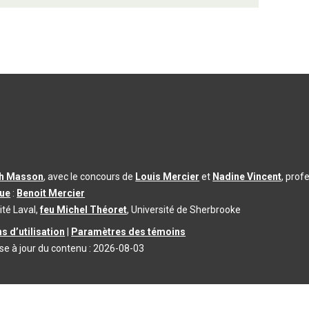
th Masson
, avec le concours de
Louis Mercier
et
Nadine Vincent
, prof
que
:
Benoit Mercier
ité Laval,
feu Michel Théoret
, Université de Sherbrooke
s d’utilisation
|
Paramètres des témoins
se à jour du contenu :
2026-08-03