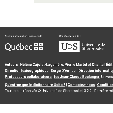
Auteurs
:
Hélène Cajolet-Laganière
,
Pierre Martel
et
Chantal‑Édi
Direction lexicographique
:
Serge D’Amico
-
Direction informati
Professeurs collaborateurs
:
feu Jean-Claude Boulanger
, Univers
Qu’est-ce que le dictionnaire Usito ?
|
Contactez-nous
|
Condition
Tous droits réservés
©
Université de Sherbrooke |
3.2.2
- Dernière mi