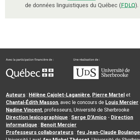
de données linguistiques du Québec (
FDLQ
).
Auteurs
:
Hélène Cajolet-Laganière
,
Pierre Martel
et
Chantal‑Édith Masson
, avec le concours de
Louis Mercier
Nadine Vincent
, professeurs, Université de Sherbrooke
Direction lexicographique
:
Serge D’Amico
-
Direction
informatique
:
Benoit Mercier
Professeurs collaborateurs
:
feu Jean-Claude Boulange
Université Laval,
feu Michel Théoret
, Université de Sherbr