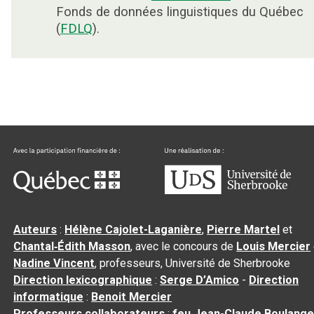
Fonds de données linguistiques du Québec
(
FDLQ
).
Auteurs
:
Hélène Cajolet-Laganière
,
Pierre Martel
et
Chantal‑Édith Masson
, avec le concours de
Louis Mercier
Nadine Vincent
, professeurs, Université de Sherbrooke
Direction lexicographique
:
Serge D’Amico
-
Direction
informatique
:
Benoit Mercier
Professeurs collaborateurs
:
feu Jean-Claude Boulange