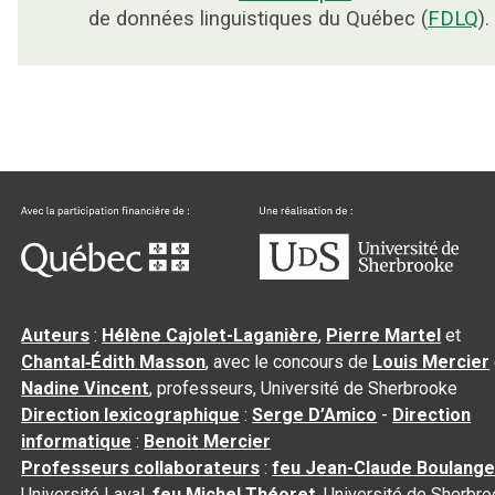
de données linguistiques du Québec (
FDLQ
).
Auteurs
:
Hélène Cajolet-Laganière
,
Pierre Martel
et
Chantal‑Édith Masson
, avec le concours de
Louis Mercier
Nadine Vincent
, professeurs, Université de Sherbrooke
Direction lexicographique
:
Serge D’Amico
-
Direction
informatique
:
Benoit Mercier
Professeurs collaborateurs
:
feu Jean-Claude Boulange
Université Laval,
feu Michel Théoret
, Université de Sherbr