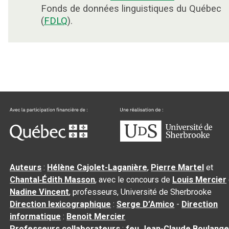
Fonds de données linguistiques du Québec
(
FDLQ
).
Auteurs
:
Hélène Cajolet-Laganière
,
Pierre Martel
et
Chantal‑Édith Masson
, avec le concours de
Louis Mercier
Nadine Vincent
, professeurs, Université de Sherbrooke
Direction lexicographique
:
Serge D’Amico
-
Direction
informatique
:
Benoit Mercier
Professeurs collaborateurs
:
feu Jean-Claude Boulange