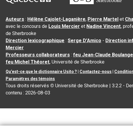
Auteurs
:
Hélène Cajolet-Laganière
,
Pierre Martel
et
Cha
avec le concours de
Louis Mercier
et
Nadine Vincent
, pro
de Sherbrooke
Direction lexicographique
:
Serge D’Amico
-
Direction i
Mercier
Professeurs collaborateurs
:
feu Jean-Claude Boulange
feu Michel Théoret
, Université de Sherbrooke
Qu’est-ce que le dictionnaire Usito ?
|
Contactez-nous
|
Condition
Paramètres des témoins
Tous droits réservés
©
Université de Sherbrooke |
3.2.2
- Der
contenu :
2026-08-03