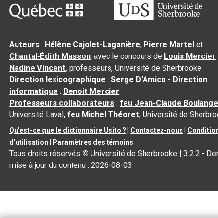
Auteurs
:
Hélène Cajolet-Laganière
,
Pierre Martel
et
Chantal‑Édith Masson
, avec le concours de
Louis Mercier
Nadine Vincent
, professeurs, Université de Sherbrooke
Direction lexicographique
:
Serge D’Amico
-
Direction
informatique
:
Benoit Mercier
Professeurs collaborateurs
:
feu Jean-Claude Boulange
Université Laval,
feu Michel Théoret
, Université de Sherbr
Qu’est-ce que le dictionnaire Usito ?
|
Contactez-nous
|
Conditio
d’utilisation
|
Paramètres des témoins
Tous droits réservés
©
Université de Sherbrooke |
3.2.2
- Der
mise à jour du contenu :
2026-08-03