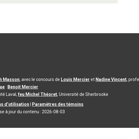
th Masson
, avec le concours de
Louis Mercier
et
Nadine Vincent
, prof
que
:
Benoit Mercier
ité Laval,
feu Michel Théoret
, Université de Sherbrooke
s d’utilisation
|
Paramètres des témoins
se à jour du contenu :
2026-08-03