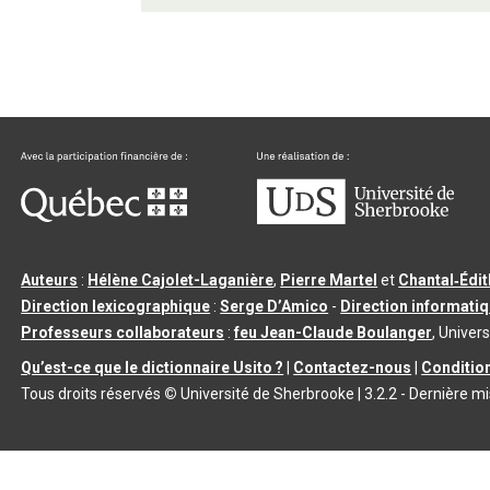
Auteurs
:
Hélène Cajolet-Laganière
,
Pierre Martel
et
Chantal‑Édi
Direction lexicographique
:
Serge D’Amico
-
Direction informati
Professeurs collaborateurs
:
feu Jean-Claude Boulanger
, Univers
Qu’est-ce que le dictionnaire Usito ?
|
Contactez-nous
|
Condition
Tous droits réservés
©
Université de Sherbrooke |
3.2.2
- Dernière mi