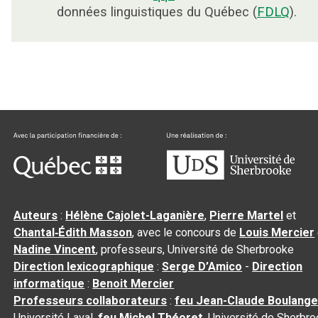
données linguistiques du Québec (
FDLQ
).
Auteurs
:
Hélène Cajolet-Laganière
,
Pierre Martel
et
Chantal‑Édith Masson
, avec le concours de
Louis Mercier
Nadine Vincent
, professeurs, Université de Sherbrooke
Direction lexicographique
:
Serge D’Amico
-
Direction
informatique
:
Benoit Mercier
Professeurs collaborateurs
:
feu Jean-Claude Boulange
Université Laval,
feu Michel Théoret
, Université de Sherbr