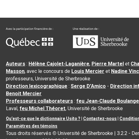
Auteurs
:
Hélène Cajolet-Laganière
,
Pierre Martel
et
Cha
Masson
, avec le concours de
Louis Mercier
et
Nadine Vin
professeurs, Université de Sherbrooke
Direction lexicographique
:
Serge D’Amico
-
Direction i
Benoit Mercier
Professeurs collaborateurs
:
feu Jean-Claude Boulange
Laval,
feu Michel Théoret
, Université de Sherbrooke
Qu’est-ce que le dictionnaire Usito ?
|
Contactez-nous
|
Condition
Paramètres des témoins
Tous droits réservés
©
Université de Sherbrooke |
3.2.2
- Der