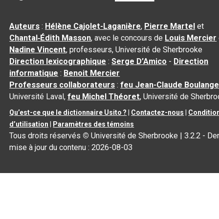
Auteurs
:
Hélène Cajolet-Laganière
,
Pierre Martel
et
Chantal‑Édith Masson
, avec le concours de
Louis Mercier
Nadine Vincent
, professeurs, Université de Sherbrooke
Direction lexicographique
:
Serge D’Amico
-
Direction
informatique
:
Benoit Mercier
Professeurs collaborateurs
:
feu Jean-Claude Boulange
Université Laval,
feu Michel Théoret
, Université de Sherbr
Qu’est-ce que le dictionnaire Usito ?
|
Contactez-nous
|
Conditio
d’utilisation
|
Paramètres des témoins
Tous droits réservés
©
Université de Sherbrooke |
3.2.2
- Der
mise à jour du contenu :
2026-08-03