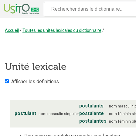
Accueil
/
Toutes les unités lexicales du dictionnaire
/
Unité lexicale
Afficher les définitions
postulants
nom
masculin
postulant
postulante
nom
masculin
singulier
nom
féminin
si
postulantes
nom
féminin
pl
Personne qui postule un emploi, une fonction.