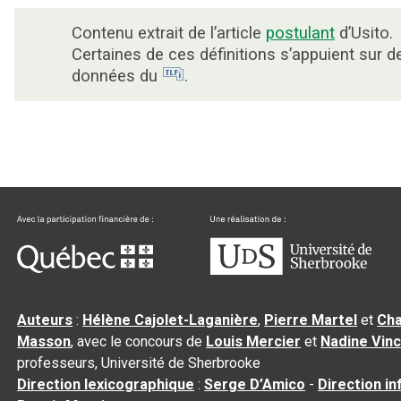
Contenu extrait de l’article
postulant
d’Usito.
Certaines de ces définitions s’appuient sur d
données du
.
Auteurs
:
Hélène Cajolet-Laganière
,
Pierre Martel
et
Cha
Masson
, avec le concours de
Louis Mercier
et
Nadine Vin
professeurs, Université de Sherbrooke
Direction lexicographique
:
Serge D’Amico
-
Direction i