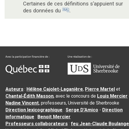
Certaines de ces définitions s’appuient sur
des données du
.
Auteurs
:
Hélène Cajolet-Laganière
,
Pierre Martel
et
Chantal‑Édith Masson
, avec le concours de
Louis Mercier
Nadine Vincent
, professeurs, Université de Sherbrooke
Direction lexicographique
:
Serge D’Amico
-
Direction
informatique
:
Benoit Mercier
Professeurs collaborateurs
:
feu Jean-Claude Boulange