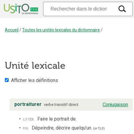
Accueil
/
Toutes les unités lexicales du dictionnaire
/
Unité lexicale
Afficher les définitions
portraiturer
Conjugaison
verbe
transitif direct
littér.
Faire le portrait de.
fig.
Dépeindre, décrire quelqu’un.
(
in
TLF
)