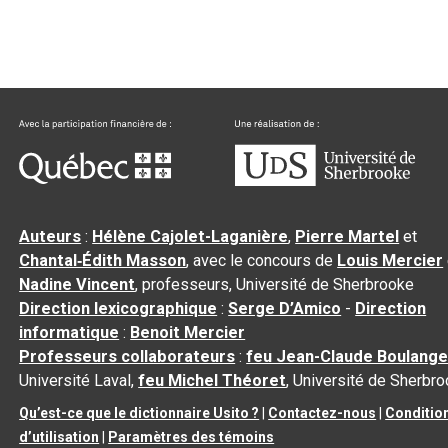
Auteurs
:
Hélène Cajolet-Laganière
,
Pierre Martel
et
Chantal‑Édith Masson
, avec le concours de
Louis Mercier
Nadine Vincent
, professeurs, Université de Sherbrooke
Direction lexicographique
:
Serge D’Amico
-
Direction
informatique
:
Benoit Mercier
Professeurs collaborateurs
:
feu Jean-Claude Boulange
Université Laval,
feu Michel Théoret
, Université de Sherbr
Qu’est-ce que le dictionnaire Usito ?
|
Contactez-nous
|
Conditio
d’utilisation
|
Paramètres des témoins