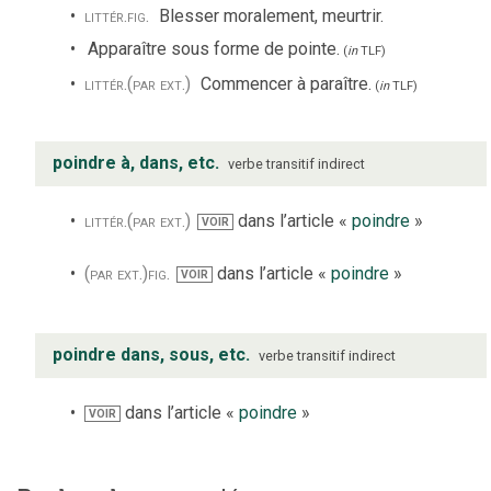
littér.
fig.
Blesser moralement, meurtrir.
Apparaître sous forme de pointe.
(
in
TLF
)
littér.
(par ext.)
Commencer à paraître.
(
in
TLF
)
poindre à, dans, etc.
verbe
transitif indirect
littér.
(par ext.)
dans l’article «
poindre
»
VOIR
(par ext.)
fig.
dans l’article «
poindre
»
VOIR
poindre dans, sous, etc.
verbe
transitif indirect
dans l’article «
poindre
»
VOIR