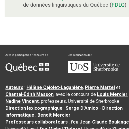
de données linguistiques du Québec (
FDLQ
).
Auteurs
:
Hélène Cajolet-Laganière
,
Pierre Martel
et
Chantal‑Édith Masson
, avec le concours de
Louis Mercier
Nadine Vincent
, professeurs, Université de Sherbrooke
Direction lexicographique
:
Serge D’Amico
-
Direction
informatique
:
Benoit Mercier
Professeurs collaborateurs
:
feu Jean-Claude Boulange
Université Laval,
feu Michel Théoret
, Université de Sherbr