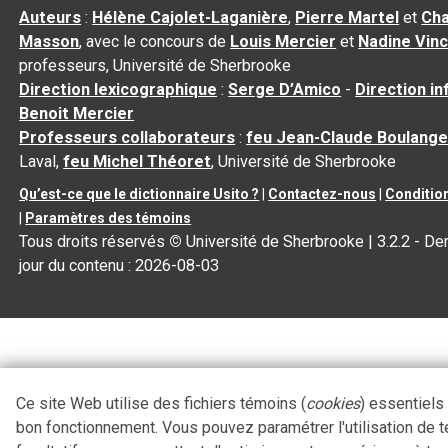
Auteurs
:
Hélène Cajolet-Laganière
,
Pierre Martel
et
Cha
Masson
, avec le concours de
Louis Mercier
et
Nadine Vin
professeurs, Université de Sherbrooke
Direction lexicographique
:
Serge D’Amico
-
Direction i
Benoit Mercier
Professeurs collaborateurs
:
feu Jean-Claude Boulange
Laval,
feu Michel Théoret
, Université de Sherbrooke
Qu’est-ce que le dictionnaire Usito ?
|
Contactez-nous
|
Condition
|
Paramètres des témoins
Tous droits réservés
©
Université de Sherbrooke |
3.2.2
- Der
jour du contenu :
2026-08-03
Ce site Web utilise des fichiers témoins (
cookies
) essentiels
bon fonctionnement. Vous pouvez paramétrer l'utilisation de 