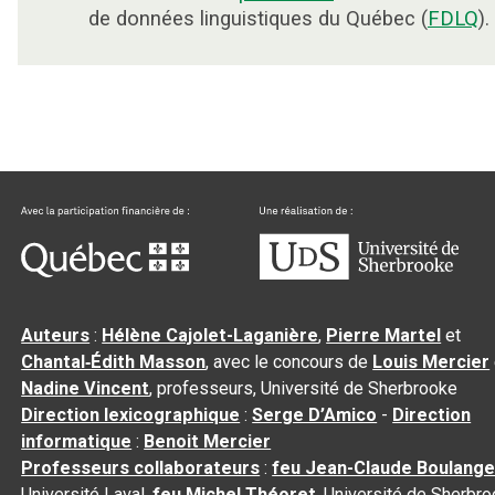
de données linguistiques du Québec (
FDLQ
).
Auteurs
:
Hélène Cajolet-Laganière
,
Pierre Martel
et
Chantal‑Édith Masson
, avec le concours de
Louis Mercier
Nadine Vincent
, professeurs, Université de Sherbrooke
Direction lexicographique
:
Serge D’Amico
-
Direction
informatique
:
Benoit Mercier
Professeurs collaborateurs
:
feu Jean-Claude Boulange
Université Laval,
feu Michel Théoret
, Université de Sherbr