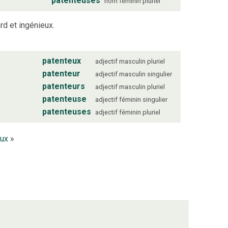
patenteuses
nom
féminin
pluriel
ard et ingénieux.
patenteux
adjectif
masculin
pluriel
patenteur
adjectif
masculin
singulier
patenteurs
adjectif
masculin
pluriel
patenteuse
adjectif
féminin
singulier
patenteuses
adjectif
féminin
pluriel
eux
»