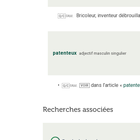
fam.
Bricoleur, inventeur débrouill
Q/C
patenteux
adjectif
masculin
singulier
fam.
dans l’article «
patent
VOIR
Q/C
Recherches associées