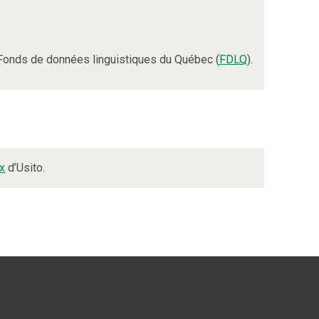
Fonds de données linguistiques du Québec (
FDLQ
).
x
d’Usito.