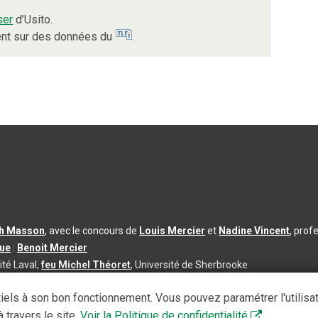
ser
d’Usito.
ient sur des données du
.
th Masson
, avec le concours de
Louis Mercier
et
Nadine Vincent
, prof
que
:
Benoit Mercier
ité Laval,
feu Michel Théoret
, Université de Sherbrooke
s d’utilisation
|
Paramètres des témoins
iels à son bon fonctionnement. Vous pouvez paramétrer l'utilisa
se à jour du contenu :
2026-08-03
 travers le site.
Voir la Politique de confidentialité