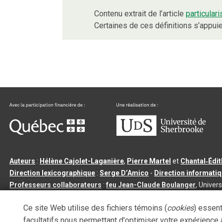
Contenu extrait de l’article
particulari
Certaines de ces définitions s’appu
Auteurs
:
Hélène Cajolet-Laganière
,
Pierre Martel
et
Chantal‑Édi
Direction lexicographique
:
Serge D’Amico
-
Direction informati
Professeurs collaborateurs
:
feu Jean-Claude Boulanger
, Univers
Qu’est-ce que le dictionnaire Usito ?
|
Contactez-nous
|
Condition
Ce site Web utilise des fichiers témoins (
cookies
) essent
Tous droits réservés
©
Université de Sherbrooke |
3.2.2
- Dernière mi
facultatifs nous permettant d'optimiser votre expérience à