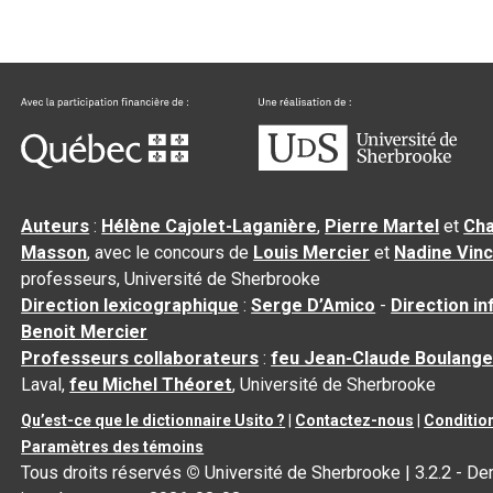
Auteurs
:
Hélène Cajolet-Laganière
,
Pierre Martel
et
Cha
Masson
, avec le concours de
Louis Mercier
et
Nadine Vin
professeurs, Université de Sherbrooke
Direction lexicographique
:
Serge D’Amico
-
Direction i
Benoit Mercier
Professeurs collaborateurs
:
feu Jean-Claude Boulange
Laval,
feu Michel Théoret
, Université de Sherbrooke
Qu’est-ce que le dictionnaire Usito ?
|
Contactez-nous
|
Condition
Paramètres des témoins
Tous droits réservés
©
Université de Sherbrooke |
3.2.2
- Der