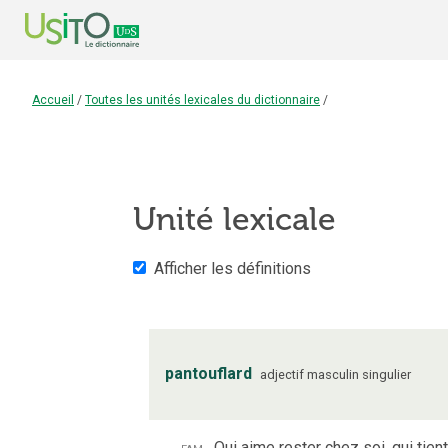
Accueil
/
Toutes les unités lexicales du dictionnaire
/
Unité lexicale
Afficher les définitions
pantouflard
adjectif
masculin
singulier
fam.
Qui aime rester chez soi, qui tien