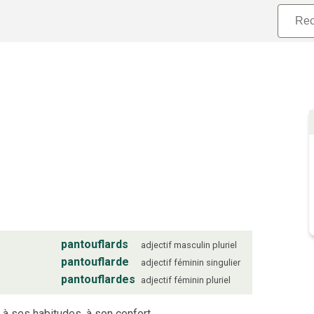
pantouflards
adjectif
masculin
pluriel
pantouflarde
adjectif
féminin
singulier
pantouflardes
adjectif
féminin
pluriel
t à ses habitudes, à son confort.