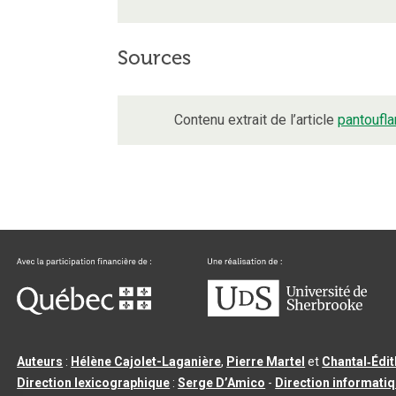
Sources
Contenu extrait de l’article
pantoufla
Auteurs
:
Hélène Cajolet-Laganière
,
Pierre Martel
et
Chantal‑Édi
Direction lexicographique
:
Serge D’Amico
-
Direction informati