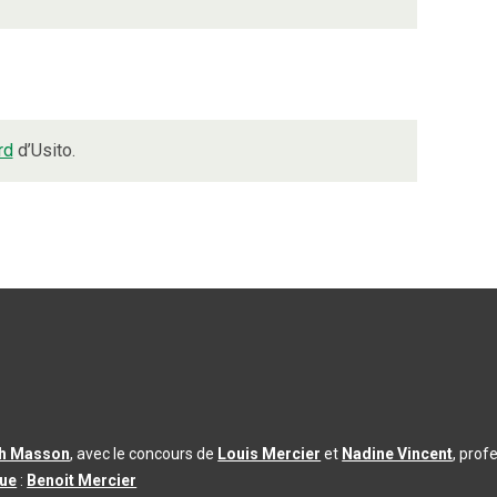
rd
d’Usito.
th Masson
, avec le concours de
Louis Mercier
et
Nadine Vincent
, prof
que
:
Benoit Mercier