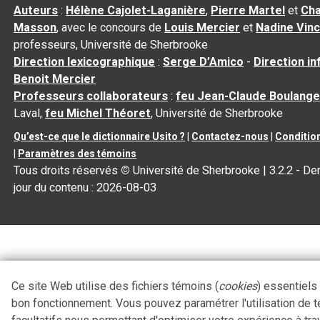
Auteurs
:
Hélène Cajolet-Laganière
,
Pierre Martel
et
Cha
Masson
, avec le concours de
Louis Mercier
et
Nadine Vin
professeurs, Université de Sherbrooke
Direction lexicographique
:
Serge D’Amico
-
Direction i
Benoit Mercier
Professeurs collaborateurs
:
feu Jean-Claude Boulange
Laval,
feu Michel Théoret
, Université de Sherbrooke
Qu’est-ce que le dictionnaire Usito ?
|
Contactez-nous
|
Condition
|
Paramètres des témoins
Tous droits réservés
©
Université de Sherbrooke |
3.2.2
- Der
jour du contenu :
2026-08-03
Ce site Web utilise des fichiers témoins (
cookies
) essentiels
bon fonctionnement. Vous pouvez paramétrer l'utilisation de 