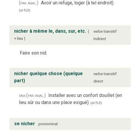
(par anal.)
Avoir un refuge, loger (à tel endroit).
(
in
TLF
)
nicher à même le, dans, sur, etc.
verbe
transitif
+ lieu
indirect
Faire son nid.
nicher quelque chose (quelque
verbe
transitif
part)
direct
fam.
(par anal.)
Installer avec un confort douillet (en
lieu sûr ou dans une place exiguë).
(
in
TLF
)
se nicher
pronominal