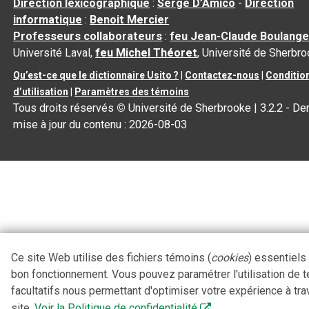
Direction lexicographique
:
Serge D’Amico
-
Direction
informatique
:
Benoit Mercier
Professeurs collaborateurs
:
feu Jean-Claude Boulange
Université Laval,
feu Michel Théoret
, Université de Sherbr
Qu’est-ce que le dictionnaire Usito ?
|
Contactez-nous
|
Conditio
d’utilisation
|
Paramètres des témoins
Tous droits réservés
©
Université de Sherbrooke |
3.2.2
- Der
mise à jour du contenu :
2026-08-03
Ce site Web utilise des fichiers témoins (
cookies
) essentiels
bon fonctionnement. Vous pouvez paramétrer l'utilisation de 
facultatifs nous permettant d'optimiser votre expérience à tra
site.
Voir la Politique de confidentialité