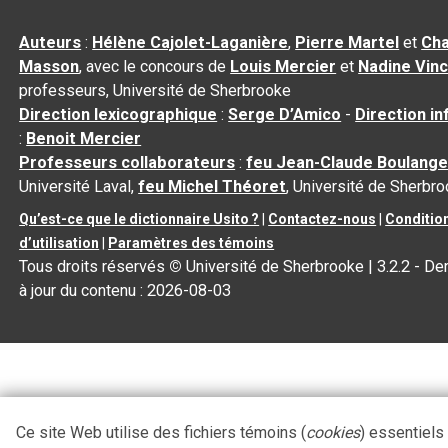
Auteurs
:
Hélène Cajolet-Laganière
,
Pierre Martel
et
Cha
Masson
, avec le concours de
Louis Mercier
et
Nadine Vin
professeurs, Université de Sherbrooke
Direction lexicographique
:
Serge D’Amico
-
Direction i
:
Benoit Mercier
Professeurs collaborateurs
:
feu Jean-Claude Boulange
Université Laval,
feu Michel Théoret
, Université de Sherbr
Qu’est-ce que le dictionnaire Usito ?
|
Contactez-nous
|
Conditio
d’utilisation
|
Paramètres des témoins
Tous droits réservés
©
Université de Sherbrooke |
3.2.2
- De
à jour du contenu :
2026-08-03
Ce site Web utilise des fichiers témoins (
cookies
) essentiels