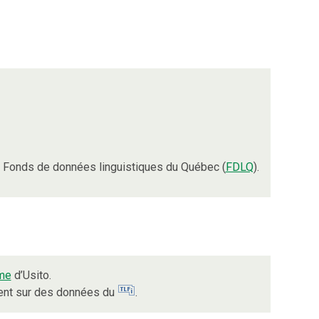
 Fonds de données linguistiques du Québec (
FDLQ
).
me
d’Usito.
ient sur des données du
.