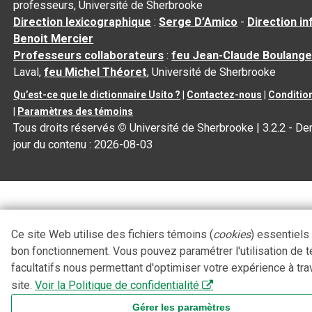
professeurs, Université de Sherbrooke
Direction lexicographique
:
Serge D’Amico
-
Direction i
Benoit Mercier
Professeurs collaborateurs
:
feu Jean-Claude Boulange
Laval,
feu Michel Théoret
, Université de Sherbrooke
Qu’est-ce que le dictionnaire Usito ?
|
Contactez-nous
|
Condition
|
Paramètres des témoins
Tous droits réservés
©
Université de Sherbrooke |
3.2.2
- Der
jour du contenu :
2026-08-03
Ce site Web utilise des fichiers témoins (
cookies
) essentiels
bon fonctionnement. Vous pouvez paramétrer l'utilisation de 
facultatifs nous permettant d'optimiser votre expérience à tra
site.
Voir la Politique de confidentialité
Gérer les paramètres