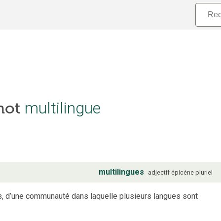
 mot
multilingue
multilingues
adjectif
épicène
pluriel
es, d’une communauté dans laquelle plusieurs langues sont