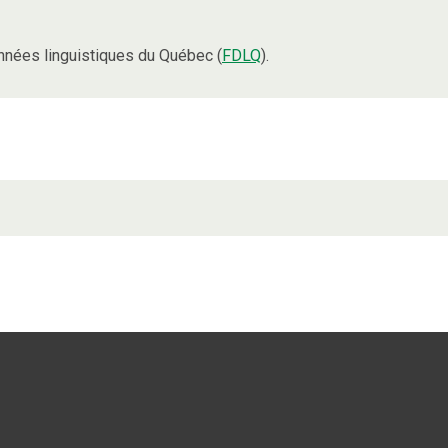
nées linguistiques du Québec (
FDLQ
).