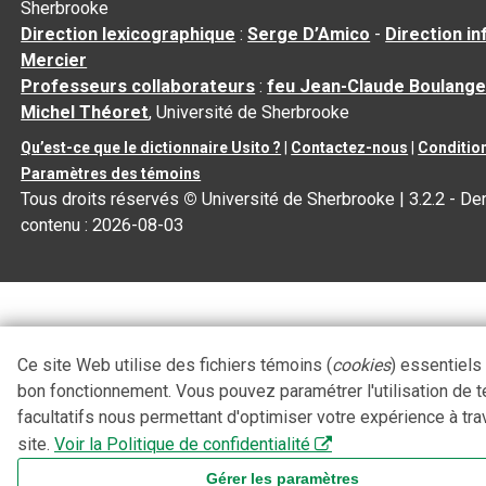
Sherbrooke
Direction lexicographique
:
Serge D’Amico
-
Direction i
Mercier
Professeurs collaborateurs
:
feu Jean-Claude Boulange
Michel Théoret
, Université de Sherbrooke
Qu’est-ce que le dictionnaire Usito ?
|
Contactez-nous
|
Condition
Paramètres des témoins
Tous droits réservés
©
Université de Sherbrooke |
3.2.2
- Der
contenu :
2026-08-03
Ce site Web utilise des fichiers témoins (
cookies
) essentiels
bon fonctionnement. Vous pouvez paramétrer l'utilisation de 
facultatifs nous permettant d'optimiser votre expérience à tra
site.
Voir la Politique de confidentialité
Gérer les paramètres