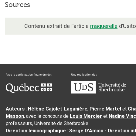
Sources
Contenu extrait de l’article
maquerelle
d’Usito
Auteurs
:
Hélène Cajolet-Laganière
,
Pierre Martel
et
Cha
Masson
, avec le concours de
Louis Mercier
et
Nadine Vin
professeurs, Université de Sherbrooke
Direction lexicographique
:
Serge D’Amico
-
Direction i