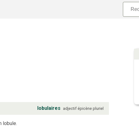
lobulaires
adjectif
épicène
pluriel
n lobule.