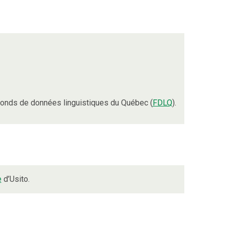
onds de données linguistiques du Québec (
FDLQ
).
e
d’Usito.