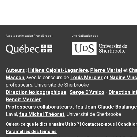
Auteurs
:
Hélène Cajolet-Laganière
,
Pierre Martel
et
Cha
Masson
, avec le concours de
Louis Mercier
et
Nadine Vin
professeurs, Université de Sherbrooke
Direction lexicographique
:
Serge D’Amico
-
Direction i
Benoit Mercier
Professeurs collaborateurs
:
feu Jean-Claude Boulange
Laval,
feu Michel Théoret
, Université de Sherbrooke
Qu’est-ce que le dictionnaire Usito ?
|
Contactez-nous
|
Condition
Paramètres des témoins