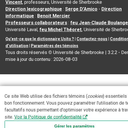
Vincent
, professeurs, Université de Sherbrooke
Direction lexicographique
:
Serge D’Amico
-
Direction
informatique
:
Benoit Mercier
Professeurs collaborateurs
:
feu Jean-Claude Boulange
Université Laval,
feu Michel Théoret
, Université de Sherbr
Qu’est-ce que le dictionnaire Usito ?
|
Contactez-nous
|
Conditio
d’utilisation
|
Paramètres des témoins
Tous droits réservés
©
Université de Sherbrooke |
3.2.2
- Der
mise à jour du contenu :
2026-08-03
Ce site Web utilise des fichiers témoins (
cookies
) essentiels
bon fonctionnement. Vous pouvez paramétrer l'utilisation de 
facultatifs nous permettant d'optimiser votre expérience à tra
site.
Voir la Politique de confidentialité
Gérer les paramètres