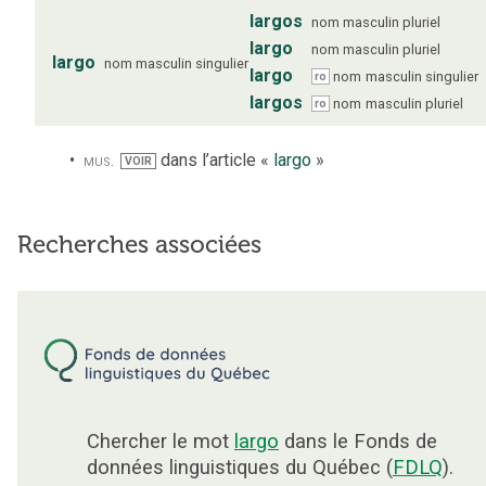
largos
nom
masculin
pluriel
largo
nom
masculin
pluriel
largo
nom
masculin
singulier
largo
nom
masculin
singulier
ro
largos
nom
masculin
pluriel
ro
mus.
dans l’article «
largo
»
VOIR
Recherches associées
Chercher le mot
largo
dans le Fonds de
données linguistiques du Québec (
FDLQ
).