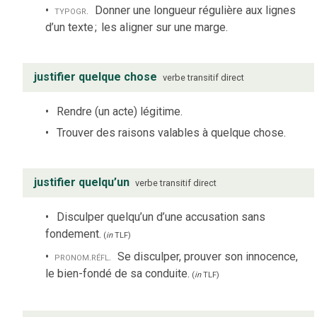
typogr.
Donner une longueur régulière aux lignes
d’un texte
;
les aligner sur une marge.
justifier quelque chose
verbe
transitif direct
Rendre (un acte) légitime.
Trouver des raisons valables à quelque chose.
justifier quelqu’un
verbe
transitif direct
Disculper quelqu’un d’une accusation sans
fondement.
(
in
TLF
)
pronom.
réfl.
Se disculper, prouver son innocence,
le bien-fondé de sa conduite.
(
in
TLF
)