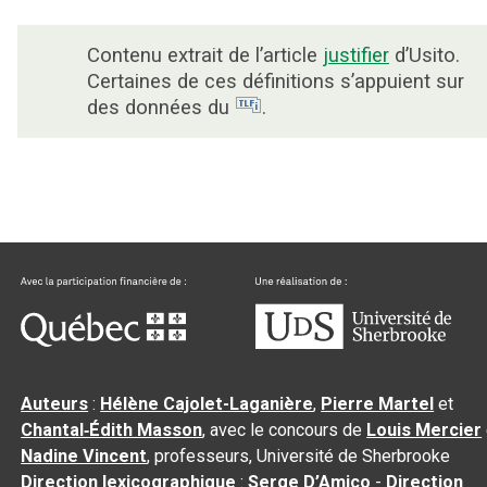
Contenu extrait de l’article
justifier
d’Usito.
Certaines de ces définitions s’appuient sur
des données du
.
Auteurs
:
Hélène Cajolet-Laganière
,
Pierre Martel
et
Chantal‑Édith Masson
, avec le concours de
Louis Mercier
Nadine Vincent
, professeurs, Université de Sherbrooke
Direction lexicographique
:
Serge D’Amico
-
Direction