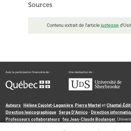
Sources
Contenu extrait de l’article
justesse
d’Usi
Auteurs
:
Hélène Cajolet-Laganière
,
Pierre Martel
et
Chantal‑Édi
Direction lexicographique
:
Serge D’Amico
-
Direction informati
Professeurs collaborateurs
:
feu Jean-Claude Boulanger
, Univers
Qu’est-ce que le dictionnaire Usito ?
|
Contactez-nous
|
Condition