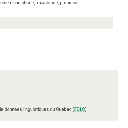
écise d’une chose
;
exactitude, précision.
e données linguistiques du Québec (
FDLQ
).