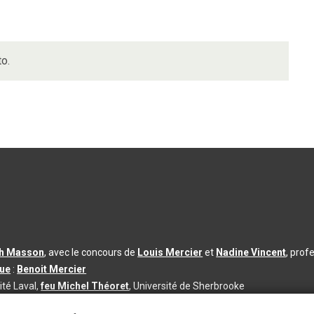
to.
th Masson
, avec le concours de
Louis Mercier
et
Nadine Vincent
, prof
que
:
Benoit Mercier
ité Laval,
feu Michel Théoret
, Université de Sherbrooke
s d’utilisation
|
Paramètres des témoins