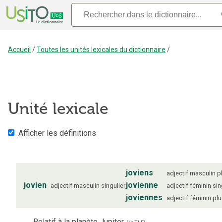
Accueil
/
Toutes les unités lexicales du dictionnaire
/
Unité lexicale
Afficher les définitions
joviens
adjectif
masculin
p
jovien
jovienne
adjectif
masculin
singulier
adjectif
féminin
sin
joviennes
adjectif
féminin
plu
Relatif à la planète Jupiter.