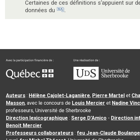
Certaines de ces définitions s’appuient sur d
données du
.
Auteurs
:
Hélène Cajolet-Laganière
,
Pierre Martel
et
Cha
Masson
, avec le concours de
Louis Mercier
et
Nadine Vin
professeurs, Université de Sherbrooke
Direction lexicographique
:
Serge D’Amico
-
Direction i
Benoit Mercier
Professeurs collaborateurs
:
feu Jean-Claude Boulange