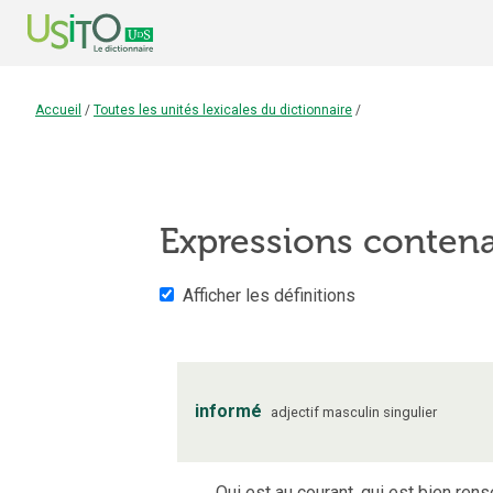
Accueil
/
Toutes les unités lexicales du dictionnaire
/
Expressions conten
Afficher les définitions
informé
adjectif
masculin
singulier
Qui est au courant, qui est bien rens