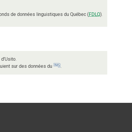
onds de données linguistiques du Québec (
FDLQ
).
d’Usito.
puient sur des données du
.