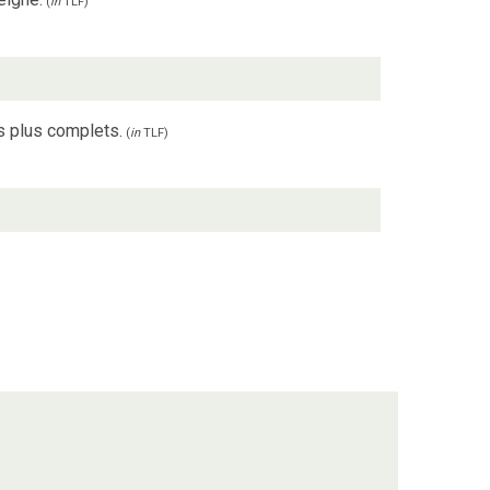
(
in
TLF
)
 plus complets.
(
in
TLF
)