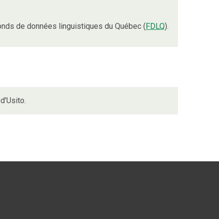
onds de données linguistiques du Québec (
FDLQ
).
d’Usito.