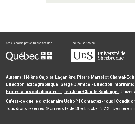
Auteurs
:
Hélène Cajolet-Laganière
,
Pierre Martel
et
Chantal‑Édi
Direction lexicographique
:
Serge D’Amico
-
Direction informati
Professeurs collaborateurs
:
feu Jean-Claude Boulanger
, Univers
Qu’est-ce que le dictionnaire Usito ?
|
Contactez-nous
|
Condition
Tous droits réservés
©
Université de Sherbrooke |
3.2.2
- Dernière mi