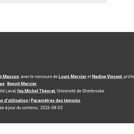
th Masson
, avec le concours de
Louis Mercier
et
Nadine Vincent
, prof
que
:
Benoit Mercier
ité Laval,
feu Michel Théoret
, Université de Sherbrooke
s d’utilisation
|
Paramètres des témoins
se à jour du contenu :
2026-08-03