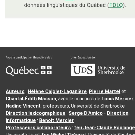
données linguistiques du Québec (
FDLQ
).
Auteurs
:
Hélène Cajolet-Laganière
,
Pierre Martel
et
Chantal‑Édith Masson
, avec le concours de
Louis Mercier
Nadine Vincent
, professeurs, Université de Sherbrooke
Direction lexicographique
:
Serge D’Amico
-
Direction
informatique
:
Benoit Mercier
Professeurs collaborateurs
:
feu Jean-Claude Boulange
Université Laval,
feu Michel Théoret
, Université de Sherbr