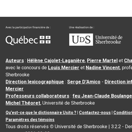
Auteurs
:
Hélène Cajolet-Laganière
,
Pierre Martel
et
Cha
avec le concours de
Louis Mercier
et
Nadine Vincent
, pro
Sherbrooke
Direction lexicographique
:
Serge D’Amico
-
Direction i
Mercier
Professeurs collaborateurs
:
feu Jean-Claude Boulange
Michel Théoret
, Université de Sherbrooke
Qu’est-ce que le dictionnaire Usito ?
|
Contactez-nous
|
Condition
Paramètres des témoins
Tous droits réservés
©
Université de Sherbrooke |
3.2.2
- Der