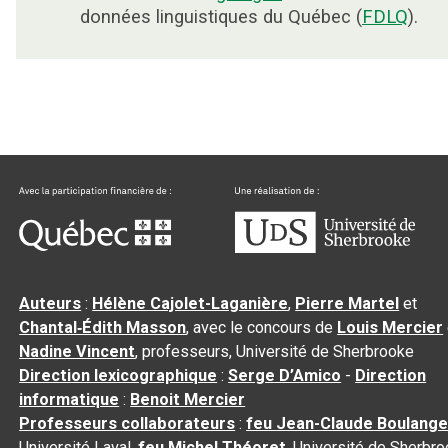
données linguistiques du Québec (
FDLQ
).
Auteurs
:
Hélène Cajolet-Laganière
,
Pierre Martel
et
Chantal‑Édith Masson
, avec le concours de
Louis Mercier
Nadine Vincent
, professeurs, Université de Sherbrooke
Direction lexicographique
:
Serge D’Amico
-
Direction
informatique
:
Benoit Mercier
Professeurs collaborateurs
:
feu Jean-Claude Boulange
Université Laval,
feu Michel Théoret
, Université de Sherbr