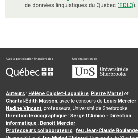
de données linguistiques du Québec (
FDLQ
).
Auteurs
:
Hélène Cajolet-Laganière
,
Pierre Martel
et
Chantal‑Édith Masson
, avec le concours de
Louis Mercier
Nadine Vincent
, professeurs, Université de Sherbrooke
Direction lexicographique
:
Serge D’Amico
-
Direction
informatique
:
Benoit Mercier
Professeurs collaborateurs
:
feu Jean-Claude Boulange
Université Laval,
feu Michel Théoret
, Université de Sherbr